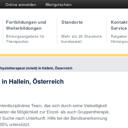
Online anmelden
Wertgutschein
Fortbildungen und
Standorte
Kontakt
Weiterbildungen
Service
Bildungsangebote für
Mehr als 20 Standorte
Ratgeber
Therapeuten
bundesweit
Hintergr
hysiotherapeut (m/w/d) in Hallein, Österreich
in Hallein, Österreich
terdisziplinäres Team, das sich durch seine Vielseitigkeit
bieten die Möglichkeit zur Einzel- als auch Gruppentherapie.
der Suche nach Unterkunft. Hilfe bei der Berufsanerkennung
100% unterstützt: