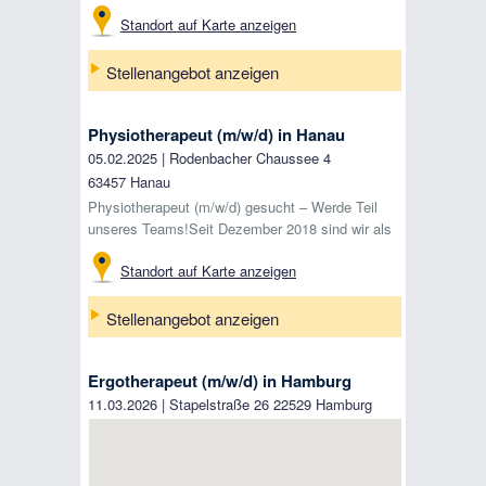
Mitgestaltung? Dann haben wir den richtigen
Standort auf Karte anzeigen
Arbeitsplatz für Sie: ERGOTHE ...
Stellenangebot anzeigen
Physiotherapeut (m/w/d) in Hanau
05.02.2025
|
Rodenbacher Chaussee 4
63457
Hanau
Physiotherapeut (m/w/d) gesucht – Werde Teil
unseres Teams!Seit Dezember 2018 sind wir als
Zweigstelle des PSZ Großkrotzenburg im
Standort auf Karte anzeigen
Industriepark Hanau-Wolfgang ...
Stellenangebot anzeigen
Ergotherapeut (m/w/d) in Hamburg
11.03.2026
|
Stapelstraße 26
22529
Hamburg
Ergo-Team sucht neue Kollegin/neuen Kollegen
mit ergotherapeutischer Identität, für 10 bis 38,5
Stunden wöchentlich. Wir arbeiten mit Herz und