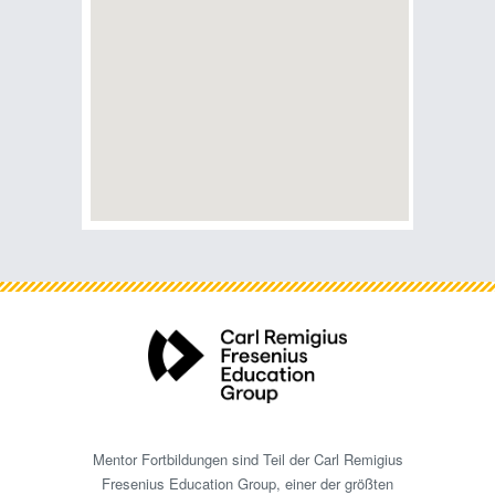
Standort auf Karte anzeigen
soziale Teilhabe in Hanno ...
Stellenangebot anzeigen
Logopäden (m/w/d)/Sprachtherapeuten
(m/w/d) in Köln
05.03.2026
|
Siegburger Str. 363
51105
Köln
Stellenangebot in Köln- PollLogopäden /
Sprachtherapeuten (m/w/d)Warum bei uns
arbeiten? – Ihre Vorteile:• Ein herzliches Team mit
Standort auf Karte anzeigen
offener, wertschätzender Atm ...
Stellenangebot anzeigen
Ergotherapeut (m/w/d) in Hamburg
05.03.2026
|
Hoheluftchaussee 20
20253
Hamburg
Die Ergotherapie Osterfeld GmbH stellt ein:
Mentor Fortbildungen sind Teil der Carl Remigius
Ergotherapeut*in (w,m,d) für Neurologie
Fresenius Education Group, einer der größten
Unbefristete Festanstellung · Teil- oder Vollzeit ·