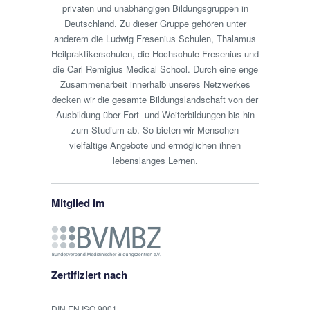
privaten und unabhängigen Bildungsgruppen in
Standort auf Karte anzeigen
Geringfügige Beschäf ...
Deutschland. Zu dieser Gruppe gehören unter
anderem die Ludwig Fresenius Schulen, Thalamus
Stellenangebot anzeigen
Heilpraktikerschulen, die Hochschule Fresenius und
die Carl Remigius Medical School. Durch eine enge
Ergotherapeut (m/w/d) in Betzdorf
Zusammenarbeit innerhalb unseres Netzwerkes
03.03.2026
|
Gontermannstrasse 6
decken wir die gesamte Bildungslandschaft von der
57518
Betzdorf
Ausbildung über Fort- und Weiterbildungen bis hin
Wir sind eine moderne und patientenorientierte
zum Studium ab. So bieten wir Menschen
Praxis für Ergotherapie. Zur Verstärkung unseres
vielfältige Angebote und ermöglichen ihnen
engagierten Teams suchen wir ab sofort einen
lebenslanges Lernen.
Standort auf Karte anzeigen
motivierten Ergoth ...
Stellenangebot anzeigen
Mitglied im
Ergotherapeut (m/w/d) und Logopäde
(m/w/d) in Limburg an der Lahn
26.02.2026
|
Hoenbergstr. 9
65555
Limburg-
Zertifiziert nach
Offheim
Werde Teil unseres Teams!Limburg-Offheim |
DIN EN ISO 9001,