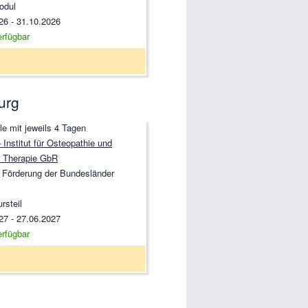
odul
26 - 31.10.2026
erfügbar
urg
le mit jeweils 4 Tagen
Institut für Osteopathie und
 Therapie GbR
 Förderung der Bundesländer
rsteil
27 - 27.06.2027
erfügbar