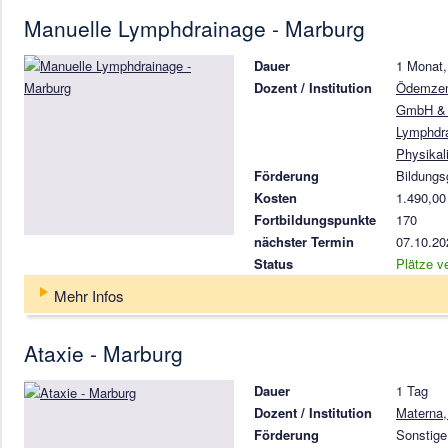
Manuelle Lymphdrainage - Marburg
Dauer
1 Monat,
Dozent / Institution
Ödemzent
GmbH & C
Lymphdr
Physikal
Förderung
Bildungs
Kosten
1.490,00
Fortbildungspunkte
170
nächster Termin
07.10.20
Status
Plätze v
Mehr Infos
Ataxie - Marburg
Dauer
1 Tag
Dozent / Institution
Materna,
Förderung
Sonstige