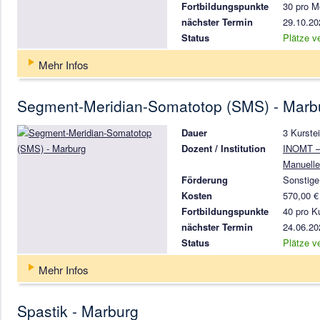
Fortbildungspunkte
30 pro M
nächster Termin
29.10.20
Status
Plätze v
Mehr Infos
Segment-Meridian-Somatotop (SMS) - Marb
Dauer
3 Kurstei
Dozent / Institution
INOMT – 
Manuelle
Förderung
Sonstige
Kosten
570,00 €
Fortbildungspunkte
40 pro Ku
nächster Termin
24.06.20
Status
Plätze v
Mehr Infos
Spastik - Marburg