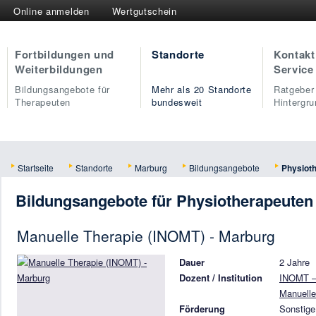
Online anmelden
Wertgutschein
Fortbildungen und
Standorte
Kontakt
Weiterbildungen
Service
Bildungsangebote für
Mehr als 20 Standorte
Ratgeber
Therapeuten
bundesweit
Hintergr
Startseite
Standorte
Marburg
Bildungsangebote
Physiot
Bildungsangebote für Physiotherapeuten
Manuelle Therapie (INOMT) - Marburg
Dauer
2 Jahre
Dozent / Institution
INOMT – 
Manuelle
Förderung
Sonstige