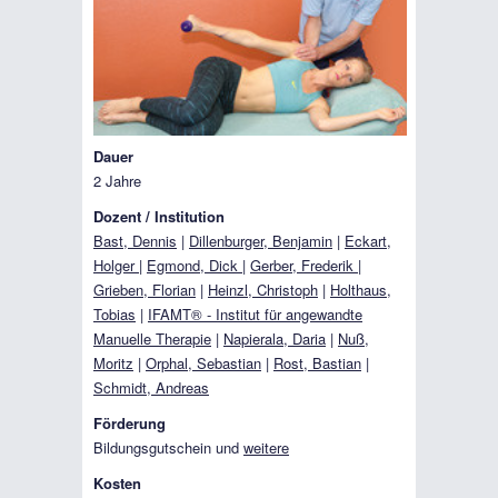
Dauer
2 Jahre
Dozent / Institution
Bast, Dennis
|
Dillenburger, Benjamin
|
Eckart,
Holger
|
Egmond, Dick
|
Gerber, Frederik
|
Grieben, Florian
|
Heinzl, Christoph
|
Holthaus,
Tobias
|
IFAMT® - Institut für angewandte
Manuelle Therapie
|
Napierala, Daria
|
Nuß,
Moritz
|
Orphal, Sebastian
|
Rost, Bastian
|
Schmidt, Andreas
Förderung
Bildungsgutschein und
weitere
Kosten