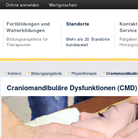
Online anmelden
Wertgutschein
Fortbildungen und
Standorte
Kontakt
Weiterbildungen
Service
Bildungsangebote für
Mehr als 20 Standorte
Ratgeber
Therapeuten
bundesweit
Hintergr
Koblenz
Bildungsangebote
Physiotherapie
Craniomandibulär
Craniomandibuläre Dysfunktionen (CMD)