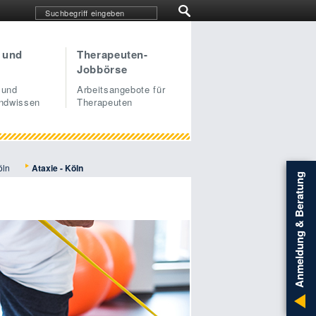
 und
Therapeuten-
Jobbörse
 und
Arbeitsangebote für
undwissen
Therapeuten
öln
Ataxie - Köln
Anmeldung & Beratung