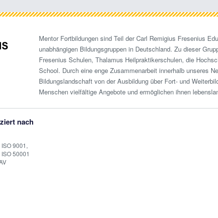
Mentor Fortbildungen sind Teil der Carl Remigius Fresenius Edu
unabhängigen Bildungsgruppen in Deutschland. Zu dieser Grup
Fresenius Schulen, Thalamus Heilpraktikerschulen, die Hochsc
School. Durch eine enge Zusammenarbeit innerhalb unseres N
Bildungslandschaft von der Ausbildung über Fort- und Weiterbi
Menschen vielfältige Angebote und ermöglichen ihnen lebensla
iziert nach
 ISO 9001,
 ISO 50001
AV