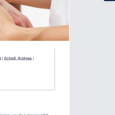
a
|
Schedl, Andreas
|
erapie, um die Lebensqualität