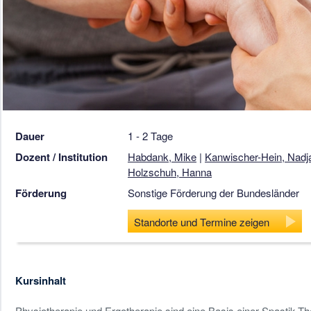
Dauer
1 - 2 Tage
Dozent / Institution
Habdank, Mike
|
Kanwischer-Hein, Nadj
Holzschuh, Hanna
Förderung
Sonstige Förderung der Bundesländer
Standorte und Termine zeigen
Kursinhalt
Physiotherapie und Ergotherapie sind eine Basis einer Spastik-Th