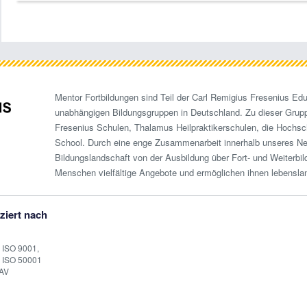
Mentor Fortbildungen sind Teil der Carl Remigius Fresenius Edu
unabhängigen Bildungsgruppen in Deutschland. Zu dieser Grup
Fresenius Schulen, Thalamus Heilpraktikerschulen, die Hochsc
School. Durch eine enge Zusammenarbeit innerhalb unseres N
Bildungslandschaft von der Ausbildung über Fort- und Weiterbi
Menschen vielfältige Angebote und ermöglichen ihnen lebensla
iziert nach
 ISO 9001,
 ISO 50001
AV