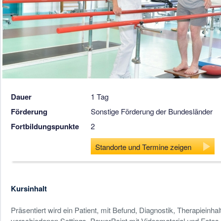
Dauer
1 Tag
Förderung
Sonstige Förderung der Bundesländer
Fortbildungspunkte
2
Standorte und Termine zeigen
Kursinhalt
Präsentiert wird ein Patient, mit Befund, Diagnostik, Therapieinh
verschiedenen Settings. PowerPoint mit Videomaterial und Fotos