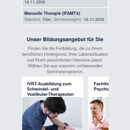
18.11.2026
Manuelle Therapie (IFAMT®)
Standort:
Trier
, Seminarbeginn:
18.11.2026
2-Tages-Intensivkurs: Modernes
Management von Gehirnerschütterungen
Unser Bildungsangebot für Sie
(Concussion)
Finden Sie die Fortbildung, die zu Ihrem
Standort:
Düsseldorf
, Seminarbeginn:
beruflichen Hintergrund, Ihrer Lebenssituation
24.04.2027
und Ihrem persönlichen Interesse passt.
Wählen Sie aus unserem umfassenden
Seminarprogramm.
IVRT-Ausbildung zum
Fachtherapeut/-in
Schwindel- und
Psychiatrie
Vestibular-Therapeuten