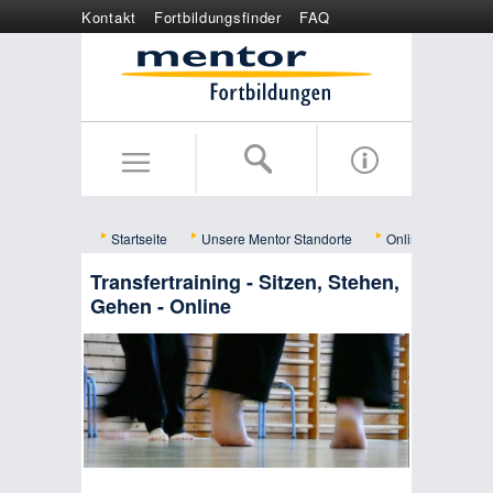
Kontakt
Fortbildungsfinder
FAQ
Online anmelden
Wertgutschein
Startseite
Unsere Mentor Standorte
Online
Bild
Transfertraining - Sitzen, Stehen,
Gehen - Online