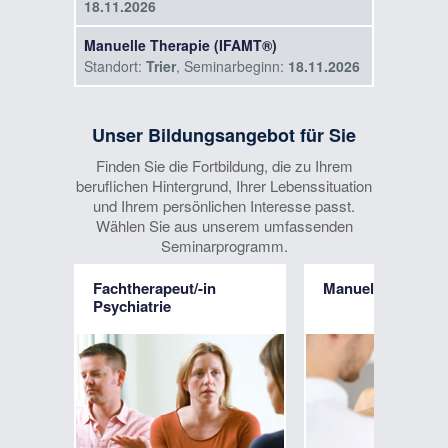
18.11.2026
Manuelle Therapie (IFAMT®)
Standort:
Trier
, Seminarbeginn:
18.11.2026
2-Tages-Intensivkurs: Modernes
Management von Gehirnerschütterungen
Unser Bildungsangebot für Sie
(Concussion)
Finden Sie die Fortbildung, die zu Ihrem
Standort:
Düsseldorf
, Seminarbeginn:
beruflichen Hintergrund, Ihrer Lebenssituation
24.04.2027
und Ihrem persönlichen Interesse passt.
Wählen Sie aus unserem umfassenden
Seminarprogramm.
Fachtherapeut/-in
Manuelle Therapi
Psychiatrie