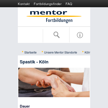
Kontakt
Fortbildungsfinder
FAQ
Online anmelden
Wertgutschein
Startseite
Unsere Mentor Standorte
Köln
Bildun
Spastik - Köln
Dauer