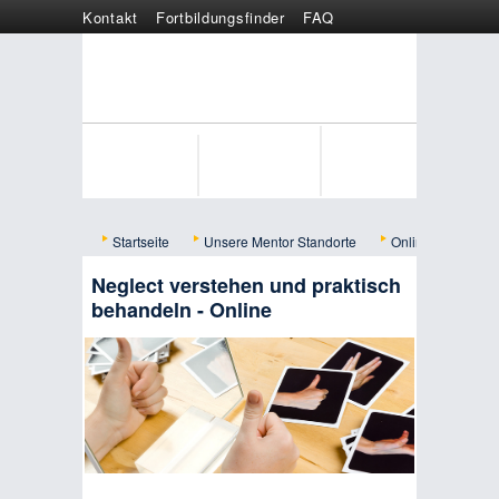
Kontakt
Fortbildungsfinder
FAQ
Online anmelden
Wertgutschein
Startseite
Unsere Mentor Standorte
Online
Bild
Neglect verstehen und praktisch
behandeln - Online