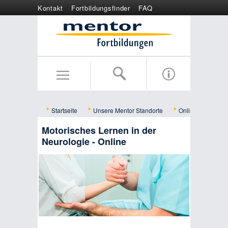
Kontakt
Fortbildungsfinder
FAQ
Online anmelden
Wertgutschein
Startseite
Unsere Mentor Standorte
Online
Bild
Motorisches Lernen in der
Neurologie - Online