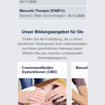
18.11.2026
Manuelle Therapie (IFAMT®)
Standort:
Trier
, Seminarbeginn:
18.11.2026
2-Tages-Intensivkurs: Modernes
Management von Gehirnerschütterungen
Unser Bildungsangebot für Sie
(Concussion)
Finden Sie die Fortbildung, die zu Ihrem
Standort:
Düsseldorf
, Seminarbeginn:
beruflichen Hintergrund, Ihrer Lebenssituation
24.04.2027
und Ihrem persönlichen Interesse passt.
Wählen Sie aus unserem umfassenden
Seminarprogramm.
Craniomandibuläre
Manuelle Lymphd
Dysfunktionen (CMD)