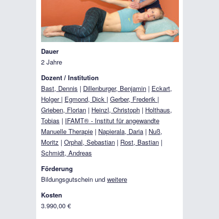
Dauer
2 Jahre
Dozent / Institution
Bast, Dennis
|
Dillenburger, Benjamin
|
Eckart,
Holger
|
Egmond, Dick
|
Gerber, Frederik
|
Grieben, Florian
|
Heinzl, Christoph
|
Holthaus,
Tobias
|
IFAMT® - Institut für angewandte
Manuelle Therapie
|
Napierala, Daria
|
Nuß,
Moritz
|
Orphal, Sebastian
|
Rost, Bastian
|
Schmidt, Andreas
Förderung
Bildungsgutschein und
weitere
Kosten
3.990,00 €