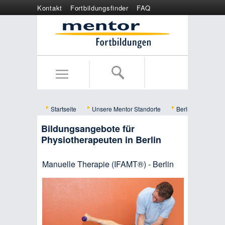
Kontakt
Fortbildungsfinder
FAQ
Online anmelden
Wertgutschein
Startseite
Unsere Mentor Standorte
Berlin
Bildu
Bildungsangebote für
Physiotherapeuten in Berlin
Manuelle Therapie (IFAMT®) - Berlin