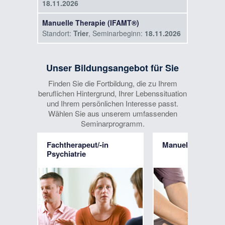
18.11.2026
Manuelle Therapie (IFAMT®)
Standort:
Trier
, Seminarbeginn:
18.11.2026
2-Tages-Intensivkurs: Modernes
Management von Gehirnerschütterungen
Unser Bildungsangebot für Sie
(Concussion)
Finden Sie die Fortbildung, die zu Ihrem
Standort:
Düsseldorf
, Seminarbeginn:
beruflichen Hintergrund, Ihrer Lebenssituation
24.04.2027
und Ihrem persönlichen Interesse passt.
Wählen Sie aus unserem umfassenden
Seminarprogramm.
Fachtherapeut/-in
Manuelle Lymphd
Psychiatrie