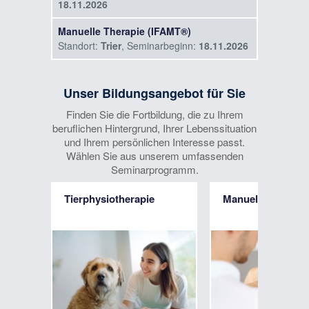
18.11.2026
Manuelle Therapie (IFAMT®)
Standort:
Trier
, Seminarbeginn:
18.11.2026
2-Tages-Intensivkurs: Modernes
Management von Gehirnerschütterungen
Unser Bildungsangebot für Sie
(Concussion)
Finden Sie die Fortbildung, die zu Ihrem
Standort:
Düsseldorf
, Seminarbeginn:
beruflichen Hintergrund, Ihrer Lebenssituation
24.04.2027
und Ihrem persönlichen Interesse passt.
Wählen Sie aus unserem umfassenden
Seminarprogramm.
Tierphysiotherapie
Manuelle Therapi