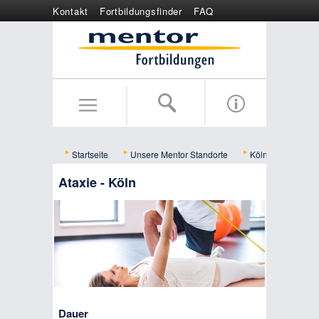
Kontakt
Fortbildungsfinder
FAQ
Online anmelden
Wertgutschein
Startseite
Unsere Mentor Standorte
Köln
Bildun
Ataxie - Köln
Dauer